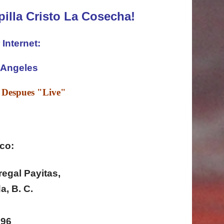
pilla Cristo La Cosecha!
Internet:
 Angeles
, Despues "Live"
co:
regal Payitas,
a, B. C.
596