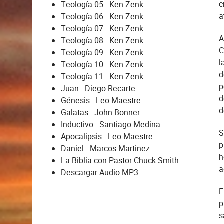
c
Teología 05 - Ken Zenk
a
Teología 06 - Ken Zenk
Teología 07 - Ken Zenk
A
Teología 08 - Ken Zenk
C
Teología 09 - Ken Zenk
l
Teología 10 - Ken Zenk
d
Teología 11 - Ken Zenk
p
Juan - Diego Recarte
d
Génesis - Leo Maestre
d
Galatas - John Bonner
Inductivo - Santiago Medina
S
Apocalipsis - Leo Maestre
p
Daniel - Marcos Martinez
h
La Biblia con Pastor Chuck Smith
a
Descargar Audio MP3
E
p
s