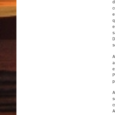
d
c
e
q
e
s
D
s
A
a
e
P
p
A
s
c
A