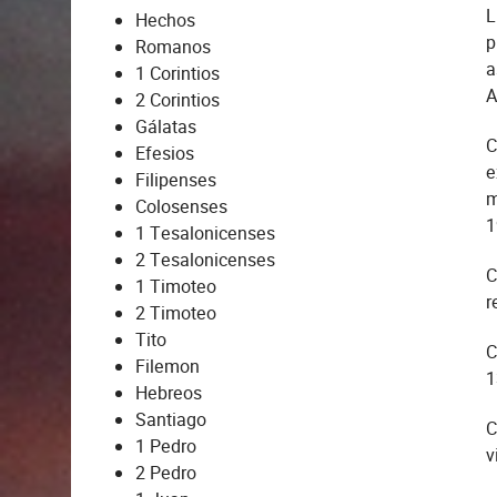
L
Hechos
p
Romanos
a
1 Corintios
A
2 Corintios
Gálatas
C
Efesios
e
Filipenses
m
Colosenses
1
1 Tesalonicenses
2 Tesalonicenses
C
1 Timoteo
r
2 Timoteo
Tito
C
Filemon
1
Hebreos
Santiago
C
1 Pedro
v
2 Pedro