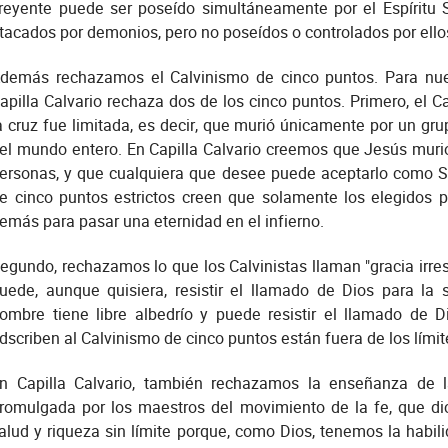
reyente puede ser poseído simultáneamente por el Espíritu S
tacados por demonios, pero no poseídos o controlados por ello
demás rechazamos el Calvinismo de cinco puntos. Para nuest
apilla Calvario rechaza dos de los cinco puntos. Primero, el 
a cruz fue limitada, es decir, que murió únicamente por un gru
el mundo entero. En Capilla Calvario creemos que Jesús murió
ersonas, y que cualquiera que desee puede aceptarlo como Se
e cinco puntos estrictos creen que solamente los elegidos 
emás para pasar una eternidad en el infierno.
egundo, rechazamos lo que los Calvinistas llaman "gracia irres
uede, aunque quisiera, resistir el llamado de Dios para la 
ombre tiene libre albedrío y puede resistir el llamado de D
dscriben al Calvinismo de cinco puntos están fuera de los límite
n Capilla Calvario, también rechazamos la enseñanza de la
romulgada por los maestros del movimiento de la fe, que
alud y riqueza sin límite porque, como Dios, tenemos la habil