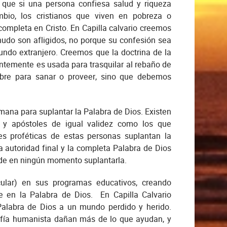
que si una persona confiesa salud y riqueza
mbio, los cristianos que viven en pobreza o
mpleta en Cristo. En Capilla calvario creemos
nudo son afligidos, no porque su confesión sea
ndo extranjero. Creemos que la doctrina de la
entemente es usada para trasquilar al rebaño de
bre para sanar o proveer, sino que debemos
ana para suplantar la Palabra de Dios. Existen
s y apóstoles de igual validez como los que
es proféticas de estas personas suplantan la
la autoridad final y la completa Palabra de Dios
ede en ningún momento suplantarla.
ecular) en sus programas educativos, creando
 en la Palabra de Dios. En Capilla Calvario
 Palabra de Dios a un mundo perdido y herido.
sofía humanista dañan más de lo que ayudan, y