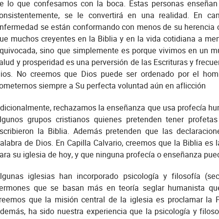
e lo que confesamos con la boca. Estas personas enseñan 
onsistentemente, se le convertirá en una realidad. En ca
nfermedad se están conformando con menos de su herencia co
ue muchos creyentes en la Biblia y en la vida cotidiana a me
quivocada, sino que simplemente es porque vivimos en un mu
alud y prosperidad es una perversión de las Escrituras y frecu
ios. No creemos que Dios puede ser ordenado por el hom
ometernos siempre a Su perfecta voluntad aún en aflicción
dicionalmente, rechazamos la enseñanza que usa profecía hum
lgunos grupos cristianos quienes pretenden tener profeta
scribieron la Biblia. Además pretenden que las declaracion
alabra de Dios. En Capilla Calvario, creemos que la Biblia es 
ara su iglesia de hoy, y que ninguna profecía o enseñanza pu
lgunas iglesias han incorporado psicología y filosofía (s
ermones que se basan más en teoría seglar humanista que
reemos que la misión central de la iglesia es proclamar la
demás, ha sido nuestra experiencia que la psicología y filo