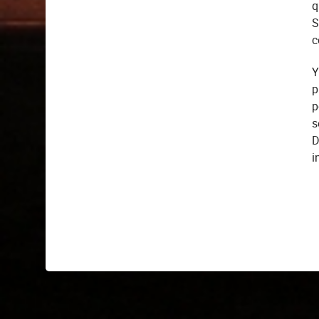
q
S
c
Y
p
p
s
D
i