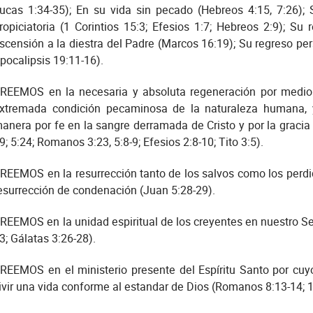
ucas 1:34-35); En su vida sin pecado (Hebreos 4:15, 7:26); 
ropiciatoria (1 Corintios 15:3; Efesios 1:7; Hebreos 2:9); Su 
scensión a la diestra del Padre (Marcos 16:19); Su regreso pers
pocalipsis 19:11-16).
REEMOS en la necesaria y absoluta regeneración por medio d
xtremada condición pecaminosa de la naturaleza humana, 
anera por fe en la sangre derramada de Cristo y por la gracia
9; 5:24; Romanos 3:23, 5:8-9; Efesios 2:8-10; Tito 3:5).
REEMOS en la resurrección tanto de los salvos como los perdid
esurrección de condenación (Juan 5:28-29).
REEMOS en la unidad espiritual de los creyentes en nuestro Se
3; Gálatas 3:26-28).
REEMOS en el ministerio presente del Espíritu Santo por cuyo
ivir una vida conforme al estandar de Dios (Romanos 8:13-14; 1 C