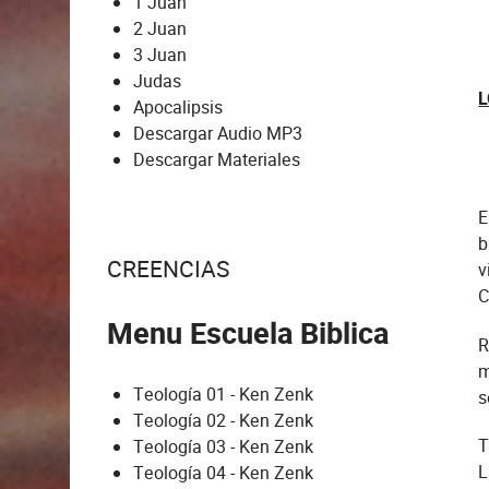
1 Juan
2 Juan
3 Juan
Judas
L
Apocalipsis
Descargar Audio MP3
Descargar Materiales
E
b
CREENCIAS
v
C
Menu Escuela Biblica
R
m
Teología 01 - Ken Zenk
s
Teología 02 - Ken Zenk
T
Teología 03 - Ken Zenk
L
Teología 04 - Ken Zenk