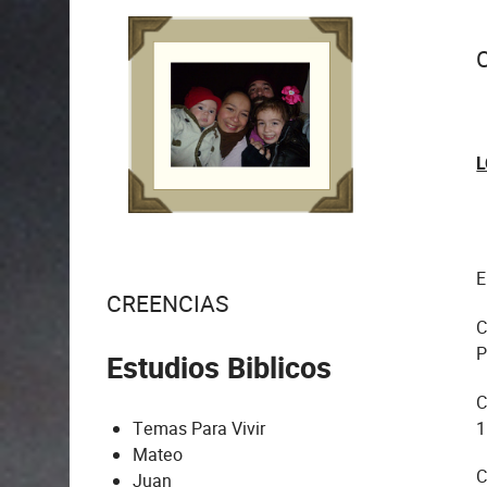
L
E
CREENCIAS
C
P
Estudios Biblicos
C
1
Temas Para Vivir
Mateo
C
Juan